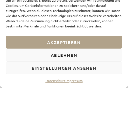
Um dir ein optimales Erlebnis zu bieten, verwenden wir Technologien wie
Cookies, um Geräteinformationen zu speichern und/oder darauf
zuzugreifen. Wenn du diesen Technologien zustimmst, können wir Daten
wie das Surfverhalten oder eindeutige IDs auf dieser Website verarbeiten.
Wenn du deine Zustimmung nicht erteilst oder zurückziehst, können
bestimmte Merkmale und Funktionen beeinträchtigt werden.
AKZEPTIEREN
ABLEHNEN
EINSTELLUNGEN ANSEHEN
Datenschutz
Impressum
Old Town Temecula
Denn heute wollen wir noch
besichtigen, das historische Herz von Temecula mit
seinen restaurierten Gebäuden und einer lebendigen