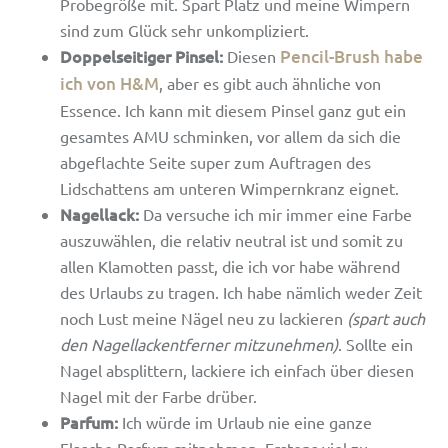
Probegröße mit. Spart Platz und meine Wimpern
sind zum Glück sehr unkompliziert.
Doppelseitiger Pinsel:
Pencil-Brush habe
Diesen
ich von H&M
, aber es gibt auch ähnliche von
Essence. Ich kann mit diesem Pinsel ganz gut ein
gesamtes AMU schminken, vor allem da sich die
abgeflachte Seite super zum Auftragen des
Lidschattens am unteren Wimpernkranz eignet.
Nagellack:
Da versuche ich mir immer eine Farbe
auszuwählen, die relativ neutral ist und somit zu
allen Klamotten passt, die ich vor habe während
des Urlaubs zu tragen. Ich habe nämlich weder Zeit
noch Lust meine Nägel neu zu lackieren
(spart auch
den Nagellackentferner mitzunehmen)
. Sollte ein
Nagel absplittern, lackiere ich einfach über diesen
Nagel mit der Farbe drüber.
Parfum:
Ich würde im Urlaub nie eine ganze
Flasche Parfum mitnehmen. Erstens viel zu