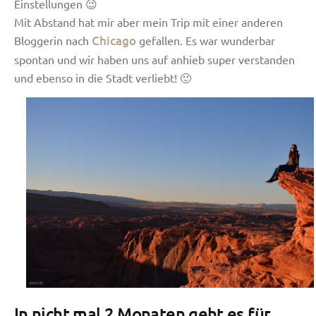
Einstellungen 😉
Mit Abstand hat mir aber mein Trip mit einer anderen
Chicago
Bloggerin nach
gefallen. Es war wunderbar
spontan und wir haben uns auf anhieb super verstanden
und ebenso in die Stadt verliebt! 🙂
In nicht mal 2 Monaten geht es für