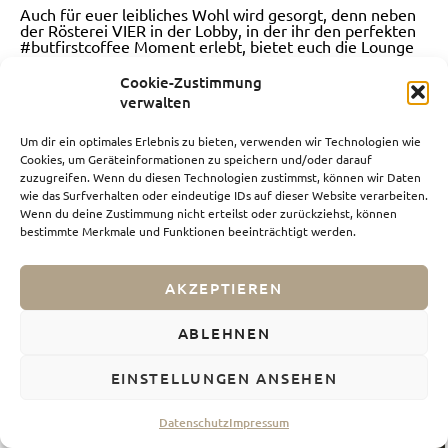
Auch für euer leibliches Wohl wird gesorgt, denn neben
der Rösterei VIER in der Lobby, in der ihr den perfekten
#butfirstcoffee Moment erlebt, bietet euch die Lounge
auch japanisches Soulfood at its best für all jene, die
fernöstliche Köstlichkeiten schätzen. Denn über den
Cookie-Zustimmung
Dächern von Little Tokio könnt ihr hier im Me and all
verwalten
Hotel den besten Ramen und andere japanische
Spezialitäten von TAKUMI probieren, ohne dafür in die
Ferne schweifen zu müssen.
Um dir ein optimales Erlebnis zu bieten, verwenden wir Technologien wie
Cookies, um Geräteinformationen zu speichern und/oder darauf
Ich könnte nun noch erwähnen, dass das beliebte Hotel
zuzugreifen. Wenn du diesen Technologien zustimmst, können wir Daten
seinen sportlichen Gästen den ersten Vertical Parcours
wie das Surfverhalten oder eindeutige IDs auf dieser Website verarbeiten.
Deutschlands bietet, der sich durch das gesamte
Wenn du deine Zustimmung nicht erteilst oder zurückziehst, können
Treppenhaus zieht und auf jeder Etage mit neuen,
bestimmte Merkmale und Funktionen beeinträchtigt werden.
perfekt aufeinander abgestimmten Übungen
aufwartet…. Aber nach einem ganzen Tag in der
Landeshauptstadt steht euch (so wie mir) vielleicht nicht
mehr unbedingt der Sinn nach Training. Wenn doch, dann
AKZEPTIEREN
seid ihr eingeladen euch hier ordentlich auszupowern!
ABLEHNEN
EINSTELLUNGEN ANSEHEN
Datenschutz
Impressum