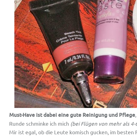
Must-Have ist dabei eine gute Reinigung und Pflege
Runde schminke ich mich
(bei Flügen von mehr als 4-
Mir ist egal, ob die Leute komisch gucken, im besten F