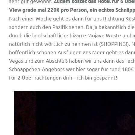
sehr gut gewohnt.
Zudem kostet das Hotel für 6 Übe
View grade mal 220€ pro Person, ein echtes Schnäpp
Nach einer Woche geht es dann für uns Richtung Küste
sondern auch den Pazifik sehen. Da ja bekanntlich die
durch die landschaftliche bizarre Mojave Wüste und 
natürlich nicht wörtlich zu nehmen ist (SHOPPING!). 
hoffentlich schönen Ausflügen ans Meer geht es dann
Vegas und zum Abschluß haben wir uns dann das rech
Schnäppchen-Angebots war hier sogar für rund 180€ 
für 2 Übernachtungen drin – ich bin gespannt!