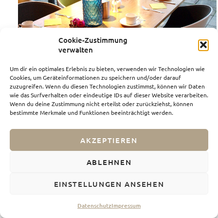
Cookie-Zustimmung
verwalten
Um dir ein optimales Erlebnis zu bieten, verwenden wir Technologien wie
Cookies, um Geräteinformationen zu speichern und/oder darauf
zuzugreifen. Wenn du diesen Technologien zustimmst, können wir Daten
wie das Surfverhalten oder eindeutige IDs auf dieser Website verarbeiten.
Wenn du deine Zustimmung nicht erteilst oder zurückziehst, können
bestimmte Merkmale und Funktionen beeinträchtigt werden.
AKZEPTIEREN
Familie
ABLEHNEN
Wer mit Kindern unterwegs ist braucht ein
Freizeitangebot der besonderen Art und auch hier hat
EINSTELLUNGEN ANSEHEN
Trier eine Menge zu bieten. Ein Highlight ist sicher der
Datenschutz
Impressum
Indoor-Freizeitpark „Trampoline Trier“ mit Achterbahn,