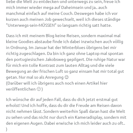
liebe die Welt zu entdecken und unterwegs zu sein, freue ich
mich immer wieder mega auf Daheimsein und ja.. auch
manchmal einfach auf meine Couch. Deswegen habe ich vor
kurzen auch meinen Job gewechselt, weil ich dieses ständige
"Unterwegs-sein-MÜSSEN" so langsam richtig satt hatte.
Dass ich mit meinem Blog keine Reisen, sondern maximal mal
kleine Goodies abstaube finde ich dabei inzwischen auch völlig
in Ordnung. Im Januar hat der Winterblues übrigens bei mir
richtig zugeschlagen. Da bin ich ganz ohne Laptop mal spontan
den portugiesischen Jakobsweg gepilgert. Die ruhige Natur war
für mich ein tolle Kontrast zum lauten Alltag und die viele
Bewegung an der frischen Luft so ganz einsam hat mir total gut
getan. Nur mal so als Anregung 😉
(Darüber will ich übrigens auch noch einen Artikel hier
veröffentlichen 🙂 )
Ich wünsche dir auf jeden Fall, dass du dich jetzt erstmal gut
erholst! Und ich hoffe, dass du dir die Freude am Reisen davon
nicht nehmen lässt. Sondern weiterhin Spaß daran hast die Welt
zu sehen und das nicht nur durch ein Kameradisplay, sondern mit
den eigenen Augen. Dabei erwische ich mich leider auch zu oft..
)