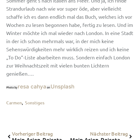
Sommer geht’s nach Italien ans Meer. Und ja, ich finde
Strandurlaub nach wie vor super öde, aber vielleicht
schaffe ich es dann endlich mal das Buch, welches ich vor
Wochen zu lesen begonnen habe, fertig zu lesen. Und im
Winter möchte ich mal wieder nach London. In eine Stadt
in der ich schon mehrmals war, in der mich keine
Sehenswürdigkeiten mehr wirklich reizen und ich keine
„To Do“-Liste abarbeiten muss. Sondern einfach London
zur Weihnachtszeit mit vielen bunten Lichtern
genießen….
resa cahya
Unsplash
Photo by
on
Carmen
,
Sonstiges
Vorheriger Beitrag
Nächster Beitrag
Mein Asien-Reisetagebuch: Thailand – One night in Bangkok!
Mein Asien-Reisetagebuch: Thailand – Mit dem Nachtzug nach Chiang Mai