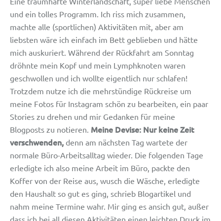
Eine traumhafte Winterlandschaft, super liebe Menschen
und ein tolles Programm. Ich riss mich zusammen,
machte alle (sportlichen) Aktivitäten mit, aber am
liebsten wäre ich einfach im Bett geblieben und hätte
mich auskuriert. Während der Rückfahrt am Sonntag
dröhnte mein Kopf und mein Lymphknoten waren
geschwollen und ich wollte eigentlich nur schlafen!
Trotzdem nutze ich die mehrstündige Rückreise um
meine Fotos für Instagram schön zu bearbeiten, ein paar
Stories zu drehen und mir Gedanken für meine
Meine Devise: Nur keine Zeit
Blogposts zu notieren.
verschwenden,
denn am nächsten Tag wartete der
normale Büro-Arbeitsalltag wieder. Die folgenden Tage
erledigte ich also meine Arbeit im Büro, packte den
Koffer von der Reise aus, wusch die Wäsche, erledigte
den Haushalt so gut es ging, schrieb Blogartikel und
nahm meine Termine wahr. Mir ging es ansich gut, außer
dass ich bei all diesen Aktivitäten einen leichten Druck im