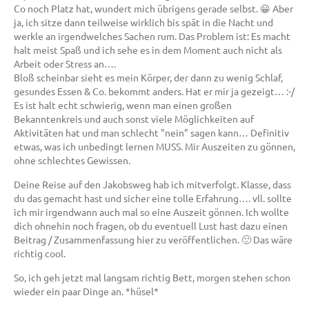
Co noch Platz hat, wundert mich übrigens gerade selbst. 😀 Aber
ja, ich sitze dann teilweise wirklich bis spät in die Nacht und
werkle an irgendwelches Sachen rum. Das Problem ist: Es macht
halt meist Spaß und ich sehe es in dem Moment auch nicht als
Arbeit oder Stress an….
Bloß scheinbar sieht es mein Körper, der dann zu wenig Schlaf,
gesundes Essen & Co. bekommt anders. Hat er mir ja gezeigt… :-/
Es ist halt echt schwierig, wenn man einen großen
Bekanntenkreis und auch sonst viele Möglichkeiten auf
Aktivitäten hat und man schlecht "nein" sagen kann… Definitiv
etwas, was ich unbedingt lernen MUSS. Mir Auszeiten zu gönnen,
ohne schlechtes Gewissen.
Deine Reise auf den Jakobsweg hab ich mitverfolgt. Klasse, dass
du das gemacht hast und sicher eine tolle Erfahrung…. vll. sollte
ich mir irgendwann auch mal so eine Auszeit gönnen. Ich wollte
dich ohnehin noch fragen, ob du eventuell Lust hast dazu einen
Beitrag / Zusammenfassung hier zu veröffentlichen. 🙂 Das wäre
richtig cool.
So, ich geh jetzt mal langsam richtig Bett, morgen stehen schon
wieder ein paar Dinge an. *hüsel*