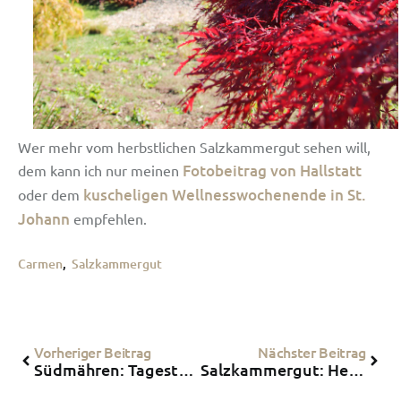
Wer mehr vom herbstlichen Salzkammergut sehen will,
Fotobeitrag von Hallstatt
dem kann ich nur meinen
kuscheligen Wellnesswochenende in St.
oder dem
Johann
empfehlen.
Carmen
,
Salzkammergut
Vorheriger Beitrag
Nächster Beitrag
Südmähren: Tagestrip in den Archeopark Pavlov und Schlossbesichtigung in Lysice
Salzkammergut: Herbstliche Tage im Ebner’s Waldhof