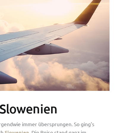
n Slowenien
 irgendwie immer übersprungen. So ging’s
ach
Slowenien
. Die Reise stand ganz im