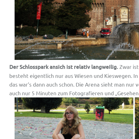
Der Schlosspark ansich ist relativ langweilig.
Zwar ist
besteht eigentlich nur aus Wiesen und Kieswegen. In d
das war’s dann auch schon. Die Arena sieht man nur
auch nur 5 Minuten zum Fotografieren und „Gesehe