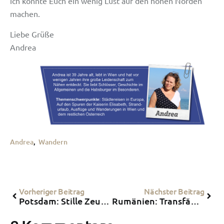
ich konnte Euch ein wenig Lust auf den hohen Norden
machen.
Liebe Grüße
Andrea
Andrea
,
Wandern
Vorheriger Beitrag
Nächster Beitrag
Potsdam: Stille Zeugen – Lost Places
Rumänien: Transfăgărăşan – die schönste Straße der Welt