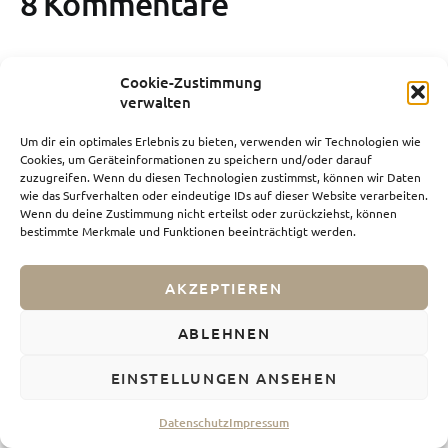
8 Kommentare
08.03.2017 um 08:39 Uhr
Anonym
sagt:
Cookie-Zustimmung
verwalten
Die Rentier sind ja entzückend!
Um dir ein optimales Erlebnis zu bieten, verwenden wir Technologien wie
Antworten
Cookies, um Geräteinformationen zu speichern und/oder darauf
zuzugreifen. Wenn du diesen Technologien zustimmst, können wir Daten
wie das Surfverhalten oder eindeutige IDs auf dieser Website verarbeiten.
Wenn du deine Zustimmung nicht erteilst oder zurückziehst, können
08.03.2017 um 12:52 Uhr
Andrea
sagt:
bestimmte Merkmale und Funktionen beeinträchtigt werden.
das waren sie tatsächlich 🙂 und so zutraulich!
AKZEPTIEREN
Antworten
ABLEHNEN
08.03.2017 um 15:24 Uhr
Chamy
sagt:
EINSTELLUNGEN ANSEHEN
Ich muss ja gestehen, dass Lappland noch NIE auch nur
Datenschutz
Impressum
annähernd auf meinem Reise-Radar stand, aber wenn ich jetzt