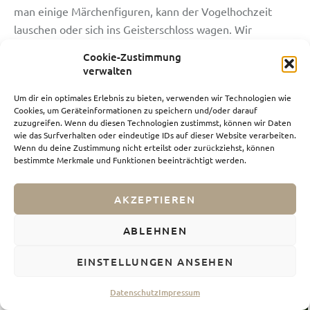
man einige Märchenfiguren, kann der Vogelhochzeit
lauschen oder sich ins Geisterschloss wagen. Wir
spazierten allerdings nur schnell durch, gönnten uns bei
Cookie-Zustimmung
Donuts & Coffee noch ein paar leckere Donuts und
verwalten
verbrachten die letzten Minuten im Park nach an
Um dir ein optimales Erlebnis zu bieten, verwenden wir Technologien wie
unseren Lieblignsattraktionen in anderen
Cookies, um Geräteinformationen zu speichern und/oder darauf
Themenwelten.
zuzugreifen. Wenn du diesen Technologien zustimmst, können wir Daten
wie das Surfverhalten oder eindeutige IDs auf dieser Website verarbeiten.
Wenn du deine Zustimmung nicht erteilst oder zurückziehst, können
bestimmte Merkmale und Funktionen beeinträchtigt werden.
AKZEPTIEREN
ABLEHNEN
EINSTELLUNGEN ANSEHEN
Datenschutz
Impressum